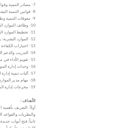
7- مصادر التنمية وقواعدها وسبل تطبيق برامجها بفعالية.
8- قوانين التنمية البشرية والإبداع والتفوق ودورها في تحقيق التفكير الإيجابي.
9- معوقات التنمية وطرق معالجتها.
10- وظائف الموارد البشرية وأهميتها في حياة الأفراد والمؤسسات.
11- تخطيط الموارد البشرية ودوره في التنمية ومعالجة البطالة.
12- الموارد البشرية: وسائل تنميتها ومستقبلها في ظل سيطرة الذكاء الاصطناعي.
13- اختبارات الكفاءة والاختيار في مجال إدارة الموارد البشرية.
14- التدريب والدعم الفني ودوره في تعزيز كفاءة الموارد البشرية.
15- تقويم الأداء في مجال إدارة الموارد البشرية.
16- وحدات إدارة الموارد البشرية وأقسامها.
17- آليات تنمية إدارة الموارد البشرية وتطويرها وخصائص موظفيها.
18- مهام مدير الموارد البشرية.
19- مخرجات إدارة الموارد البشرية وسبل قياس أدائها.
الأهداف :
أولاً: التعريف بأهمية
والنظريات والقواعد ا
ثانياً: فتح أبواب جدي
الإنتاجية نوعاً وكماً.