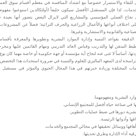
للبقاء والاستمرار خصوصاً مع اشتداد المنافسة في معظم أقسام سوق العمل
دمات، لذا فإن المستقبل الأفضل سيكون حليفاً لأولئكالذين استوعبوا مفهوم ا
ي نجاح العملي المؤسسي والمشاريع التي لايزال البعض يتصور أنها بعيدة
ى اختلاف أنواعها والأعمال الزراعية والحرف التراثية؛ فضلاً عن المشروع
لصناعية والقانونية والاستشارية وغيرها.
دقيقة بقواعد التنمية وإدارة الموارد البشرية وتطويرها والمعرفة بأقسامه
طيط المتقن لها والتدريب وقياس العائد التدريبي ومهام القائمين عليها ومخرجا
تها، أساساً لا غنى عنه لنجاح أية مؤسسة أو جهة حكومية أو خاصة مهما كان نوع
لراسخة لدى المعهد الماليزي للعلوم والتنمية في ضرورة استحداث هذا التخصص
ت المختلفة وزيادة خبرتهم في هذا المجال الحيوي والمؤثر في مستقبل مؤ