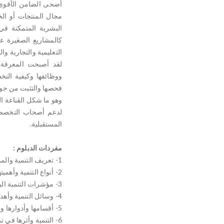
أضحى الضامن الأقوى 
مجال المنتجات أو الخ
البشرية المتمكنة ف
كالمشاريع الصغيرة عل
التعليمية والتجارية وا
لقد أصبحت المعرفة ال
ووظائفها وكيفية التخ
فحصها والتثبت من جود
وهو ما شكل القناعة ا
لدعم أصحاب التخصصا
المستقبلية.
مفردات الدبلوم :
1- تعريف التنمية والموارد البشرية ومفهومهما.
2- أنواع التنمية وأهميتها في صناعة حياة أفضل للمجتمع الإنساني.
3- مؤشرات التنمية البشرية دورها في ضبط عمليات التطوير.
4- وسائل التنمية وأهدافها وأدواتها الرئيسة.
5- أقسامها وأدوارها وأهافها ووسائل تحقيقها في مجالي المجتمع والخدمات.
6- التنمية وأثرها في ترقية أداء الإدارة وطرق تحديثها.