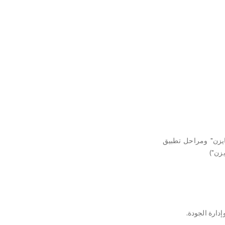
كايزن" ومراحل تطبيق
يزن")