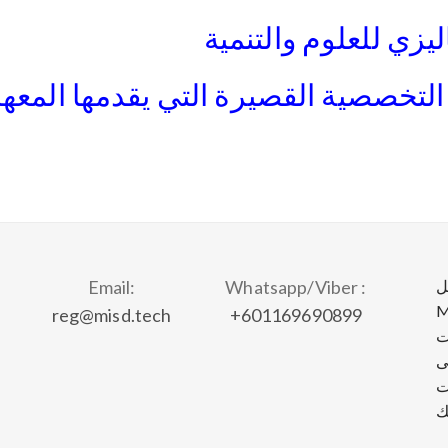
يزي للعلوم والتنمية
تخصصية القصيرة التي يقدمها المعهد ا
ل
Whatsapp/Viber :
Email:
MUTAM
reg@misd.tech
+601169690899
ارات
ى
ت
ك