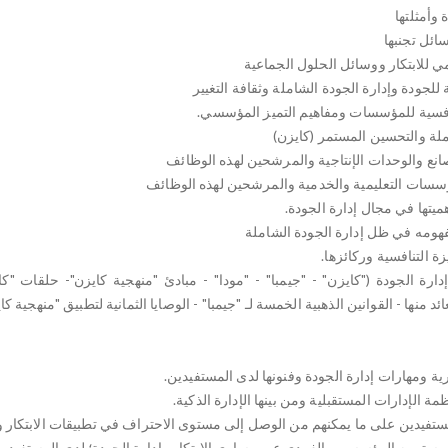
إدارة الجودة ("كايزن" - "جيمبا" - "مودا" - مبادئ "منهجية كايزن"- حلقات "
 منها - القوانين الذهبية الخمسة لـ "جيمبا" - الوصايا الثمانية لتطبيق "منهجية كا