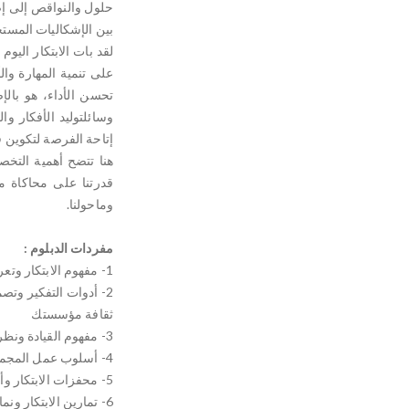
حلول والنواقص إلى إض
بين الإشكاليات المستج
لقد بات الابتكار اليوم
على تنمية المهارة وال
تحسن الأداء، هو بالإ
وسائلتوليد الأفكار و
إتاحة الفرصة لتكوين 
هنا تتضح أهمية التخ
قدرتنا على محاكاة مت
وماحولنا.
مفردات الدبلوم :
1- مفهوم الابتكار وتعريفه وأهميته.
2- أدوات التفكير وت
ثقافة مؤسستك
3- مفهوم القيادة ونظرياتها وأنماطها
4- أسلوب عمل المجموعات المتعاونة والمنسجمة وأهمية المصالحة المشتركة.
5- محفزات الابتكار وأدواته
6- تمارين الابتكار ونماذجه