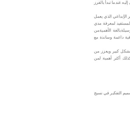
ه عندما تبدأ بالفرز
ير الإبداعي الذي يعمل
 المستفيد لمعرفة مدي
سيلةبالغة الأهميةمن
فية داعمة وساندة مع
بشكل كبير ويعزز من
كذلك أكثر أهمية لمن
ميم التفكير في نسيج