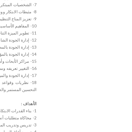
7- الشخصيات المبتكرة وأمثلتها
8- مثبطات الابتكار ووسائل تجنبها
9- تعزيز المناخ التنظيمي للابتكار ووسائل الحلول الجماعية
10- المفاهيم الأساسية للجودة وإدارة الجودة الشاملة وثقافة التغيير
11- تطوير الميزة التنافسية للمؤسسات ومفاهيم التميز المؤسسي.
12- إدارة الجودة الشاملة والتحسين المستمر (كايزن)
13- إدارة الجودة بالمصانع والوحدات الإنتاجية والمرشحين لهذه الوظائف
14- إدارة الجودة بالمؤسسات التعليمية والخدمية والمرشحين لهذه الوظائف
15- مراكز الأبحاث وأهميتها في مجال إدارة الجودة.
16- التغيير تعريفه ومفهومه في ظل إدارة الجودة الشاملة
17- إدارة الجودة والميزة التنافسية وركائزها.
18- نظريات وقواعد 
التحسين المستمر والعائد
الأهداف :
1- بناء القدرات الابتكارية ومهارات إدارة الجودة وفنونها لدى المستفيدين.
2- محاكاة متطلبات أنظمة الإدارات المستقبلية ومن بينها الإدارة الذكية.
3- تدريس وتدريب المستفيدين على ما يمكنهم من الوصل إلى مستوى الاحتراف في تطبيقات الابتكار وإدارة الجودة.
4- توسيع آفاق العمل بمستوييه المؤسسي والفردي عبر مساري الابتكار وإدارة الجودة؛ لدى المستفيدين.