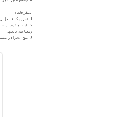
المخرجات :
1- تخريج كفاءات إدارية وخبرات عملية في مجال تطبيقات الابتكار وإدارة الجودة.
2- إداء متقدم لربط 
ومضاعفة فائدتها.
3- منح الخبراء والمستفيدين مصادقة أكاديمية على خبراتهم في هذا الاختصاص.