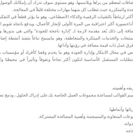
افات لمعظم من يراها ويلامسها، وهو مستوى سوف تدرك أن بإمكانك الوصول إلي
دة والمتكررة حيث تتطلب كل منهما مهارات مختلفة قليلاً في المعالجة.
 أكثر ارتباطاً بالتقنيات الرقمية والذكاء الاصطناعي، وهو ما يؤثر قطعاً في التفك
أداءبصورة أكثر احترافية من المرة الأولى لإنجاز الأعمال، ويدفع باتجاه تقويم
ضافة إلى ذلك يُعد مقدمة لازمة لـ "إدارة ناجحة للجودة" والتي هي بدورها و
المنتجات والخدمات المبتكرة والمتعاطفة، وهو مايسمح تباعاً بتنفيذ أنشطة إضا
فرق عمل ذات قيمة مضافة في رؤيتها وأدائها.
صص في مجال الابتكار وإدارة الجودة وهو ما يخدم وقعنا كأفراد أو مؤسسات 
طلبات المستقبل الأساسية لنكون أكثر نجاحاً وتفوقاً وتأثيراً في محيطنا و
صميم القوالب لمساعدة مجموعات العمل الخاصة بك على إدراك الحلول، ودمج تص